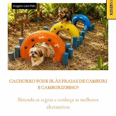
RESERVAR
Viagem com Pets
CACHORRO PODE IR ÀS PRAIAS DE CAMBURI
E CAMBURIZINHO?
Entenda as regras e conheça as melhores
alternativas