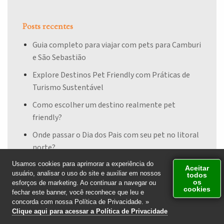
Posts recentes
Guia completo para viajar com pets para Camburi
e São Sebastião
Explore Destinos Pet Friendly com Práticas de
Turismo Sustentável
Como escolher um destino realmente pet
friendly?
Onde passar o Dia dos Pais com seu pet no litoral
norte?
Existe pousada com espaço para cães de grande
Usamos cookies para aprimorar a experiência do
Aceitar
usuário, analisar o uso do site e auxiliar em nossos
todos
porte?
os
esforços de marketing. Ao continuar a navegar ou
cookies
Atendimento via
fechar este banner, você reconhece que leu e
WhatsApp
concorda com nossa Política de Privacidade. »
(12) 97410-8006
Tags
Clique aqui para acessar a Política de Privacidade