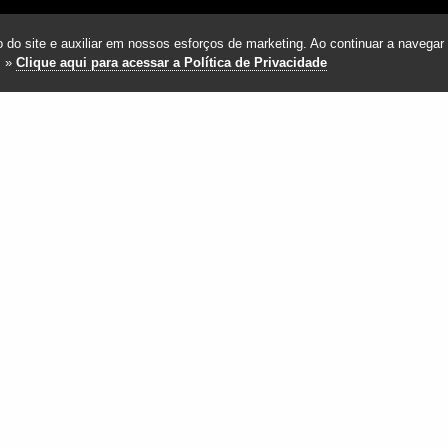
 do site e auxiliar em nossos esforços de marketing. Ao continuar a navegar 
. »
Clique aqui para acessar a Política de Privacidade
STS DA TAG: CACHORRO NA PR
 PODE IR ÀS PRAIAS DE CAMBURI
IZINHO?
ras e conheça as melhores alternativas
eitar sua viagem ao litoral norte com seu pet respeitando
ntais e garantindo momentos inesquecíveis. Uma das
quisadas por quem planeja viajar com cachorro […]