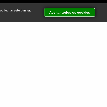
Atendimento via WhatsApp
ou fechar este banner,
Aceitar todos os cookies
(12) 97410-8006
AIA
Pesquisar
por:
Categorias
Destinos
Dicas de Viagem