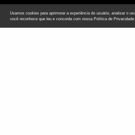
Usamos cookies para aprimorar a experiência do usuário, analisar o uso
você reconhece que leu e concorda com nossa Política de Privacidade
PO
CACHORRO
Viagem com Pets
E CAMBUR
Entenda as reg
Saiba como aprov
as normas ambie
dúvidas mais pes