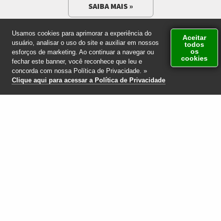
Previous
Nex
SAIBA MAIS »
Usamos cookies para aprimorar a experiência do
Aceitar
usuário, analisar o uso do site e auxiliar em nossos
todos
os
esforços de marketing. Ao continuar a navegar ou
cookies
Atendimento via
fechar este banner, você reconhece que leu e
WhatsApp
concorda com nossa Política de Privacidade. »
(12) 97410-8006
Clique aqui para acessar a Política de Privacidade