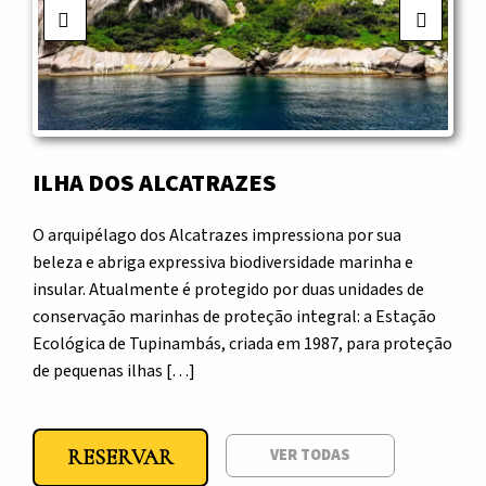
Previous
Next
ILHA DOS ALCATRAZES
O arquipélago dos Alcatrazes impressiona por sua
beleza e abriga expressiva biodiversidade marinha e
insular. Atualmente é protegido por duas unidades de
RESERVAR
RESERVAR
RESERVAR
VER TODAS
VER TODAS
VER TODAS
conservação marinhas de proteção integral: a Estação
RESERVAR
VER TODAS
Ecológica de Tupinambás, criada em 1987, para proteção
RESERVAR
VER TODAS
de pequenas ilhas […]
RESERVAR
VER TODAS
RESERVAR
VER TODAS
RESERVAR
VER TODAS